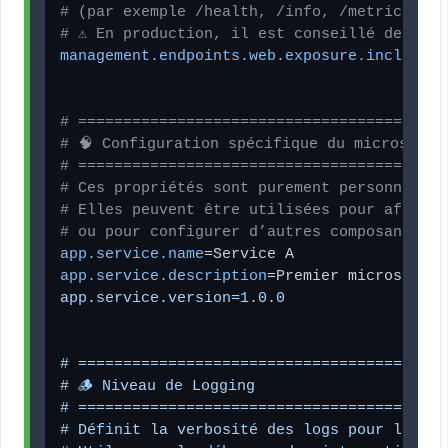
# (par exemple /health, /info, /metrics, /e
# ⚠️ En production, il est conseillé de res
management.endpoints.web.exposure.include
=*

# =========================================
# 🧠 Configuration spécifique du microservi
# =========================================
# Ces propriétés sont purement personnalisé
# Elles peuvent être utilisées pour affiche
# ou pour configurer d’autres composants du
app.service.name
app.service.description
=Premier microservic
app.service.version=1.0.0

# =========================================
# 🪵 Niveau de Logging

# =========================================
# Définit la verbosité des logs pour les pa