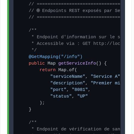
// ====================================
// 🌐 Endpoints REST exposés par Service
// ====================================
/**

     * Endpoint d'information sur le service
     * Accessible via : GET http://localhos
     */
@GetMapping("/info")
public
 Map 
getServiceInfo
()
 {

return
 Map.of(

"serviceName"
, 
"Service A"
,

"description"
, 
"Premier microse
"port"
, 
"8081"
,

"status"
, 
"UP"
        );

    }

/**

     * Endpoint de vérification de santé.
