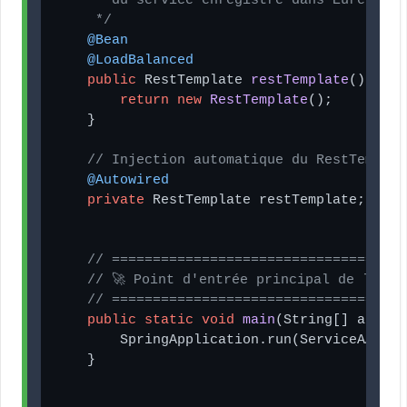
     * du service enregistré dans Eureka (e
     */
@Bean
@LoadBalanced
public
 RestTemplate 
restTemplate
()
 {

return
new
RestTemplate
();

    }

// Injection automatique du RestTemplat
@Autowired
private
 RestTemplate restTemplate;

// ====================================
// 🚀 Point d'entrée principal de l'app
// ====================================
public
static
void
main
(String[] args)
 
        SpringApplication.run(ServiceAAppli
    }
