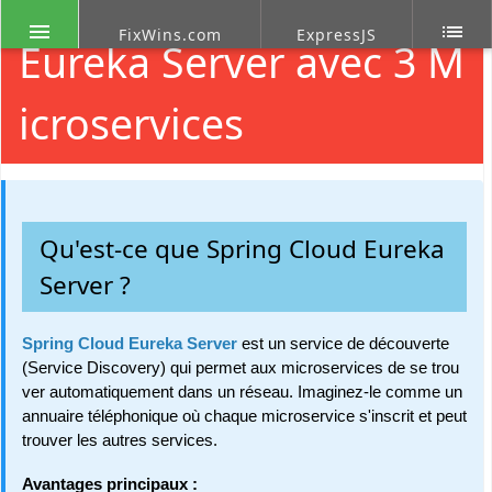
menu
list
FixWins.com
ExpressJS
Eureka Server avec 3 M
icroservices
Qu'est-ce que Spring Cloud Eureka
Server ?
Spring Cloud Eureka Server
est un service de découverte
(Service Discovery) qui permet aux microservices de se trou
ver automatiquement dans un réseau. Imaginez-le comme un
annuaire téléphonique où chaque microservice s'inscrit et peut
trouver les autres services.
Avantages principaux :