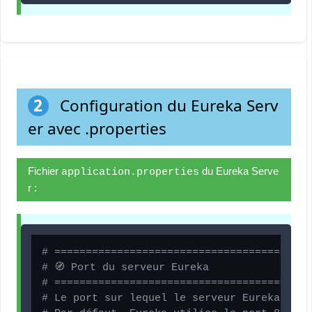
2
Configuration du Eureka Serv
er avec .properties
Fichier
du Eureka Serve
application.properties
r :
# =========================================
# 🧭 Port du serveur Eureka
# =========================================
# Le port sur lequel le serveur Eureka va é