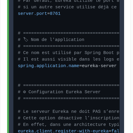
# Par défaut, Eureka utilise le port 8761, 
# si un autre service utilise déjà ce port.
server.port
=
8761
# =========================================
# 🏷️ Nom de l'application
# =========================================
# Ce nom est utilisé par Spring Boot pour i
# Il est aussi visible dans les logs et les
spring.application.name
=eureka-server

# =========================================
# ⚙️ Configuration Eureka Server
# =========================================
# Le serveur Eureka ne doit PAS s’enregistr
# Cette option désactive l’inscription auto
# En effet, dans une architecture typique, 
eureka.client.register-with-eureka
=
false