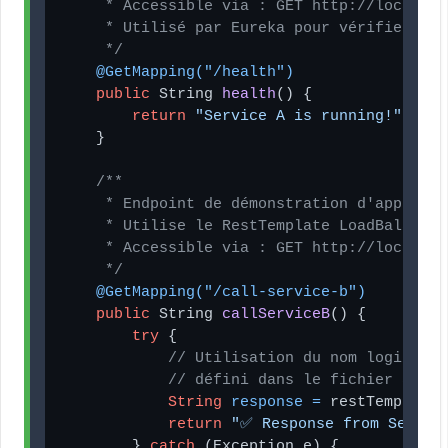
     * Accessible via : GET http://localhos
     * Utilisé par Eureka pour vérifier la 
     */
@GetMapping("/health")
public
 String 
health
()
 {

return
"Service A is running!"
;

    }

/**

     * Endpoint de démonstration d'appel à 
     * Utilise le RestTemplate LoadBalanced
     * Accessible via : GET http://localhos
     */
@GetMapping("/call-service-b")
public
 String 
callServiceB
()
 {

try
 {

// Utilisation du nom logique d
// défini dans le fichier appli
String
response
=
 restTemplate.
return
"✅ Response from Servic
        } 
catch
 (Exception e) {
