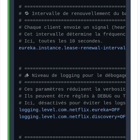
# =========================================
# 🔁 Intervalle de renouvellement du bail (
# =========================================
# Chaque client envoie un signal (heartbeat
# Cet intervalle détermine la fréquence d’e
# Ici, toutes les 10 secondes.
eureka.instance.lease-renewal-interval-in-s
# =========================================
# 🪵 Niveau de logging pour le débogage
# =========================================
# Ces paramètres réduisent la verbosité des
# Ils peuvent être réglés à DEBUG ou TRACE 
# Ici, désactivés pour éviter les logs inut
logging.level.com.netflix.eureka
=
OFF
logging.level.com.netflix.discovery
=
OFF
# =========================================