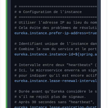
# =========================================
# ⚙️ Configuration de l’instance
# =========================================
# Utiliser l’adresse IP au lieu du nom d’hô
# Cela évite des problèmes de résolution DN
eureka.instance.prefer-ip-address
=
true
# Identifiant unique de l’instance dans Eur
# Combine le nom du service et le port pour
eureka.instance.instance-id
=
${spring.applic
# Intervalle entre deux "heartbeats" (signa
# Ici, le microservice enverra un signal to
# pour indiquer qu’il est encore actif.
eureka.instance.lease-renewal-interval-in-s
# Durée avant qu’Eureka considère le servic
# s’il ne reçoit plus de signaux.
# Après 30 secondes sans "heartbeat", Eurek
eureka.instance.lease-expiration-duration-i