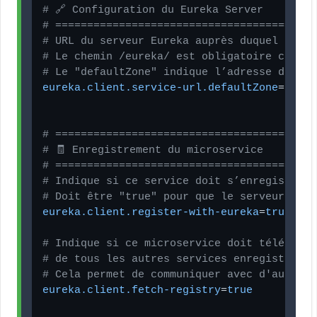
# 🔗 Configuration du Eureka Server
# =========================================
# URL du serveur Eureka auprès duquel le mi
# Le chemin /eureka/ est obligatoire car c’
# Le "defaultZone" indique l’adresse du ser
eureka.client.service-url.defaultZone
=http:
# =========================================
# 🧾 Enregistrement du microservice
# =========================================
# Indique si ce service doit s’enregistrer 
# Doit être "true" pour que le serveur puis
eureka.client.register-with-eureka
=
true
# Indique si ce microservice doit télécharg
# de tous les autres services enregistrés a
# Cela permet de communiquer avec d'autres 
eureka.client.fetch-registry
=
true