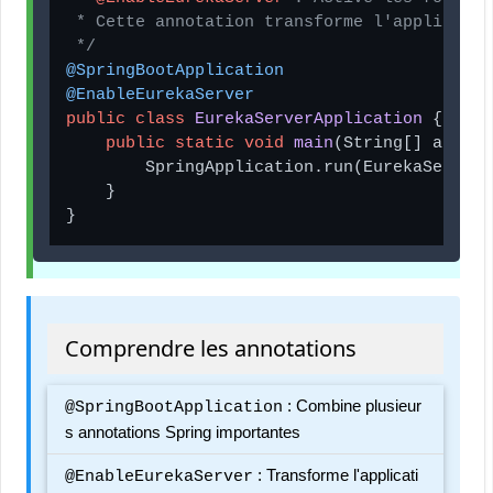
 * Cette annotation transforme l'applicatio
 */
@SpringBootApplication
@EnableEurekaServer
public
class
EurekaServerApplication
 {

public
static
void
main
(String[] args)
 
        SpringApplication.run(EurekaServerA
    }

}
Comprendre les annotations
: Combine plusieur
@SpringBootApplication
s annotations Spring importantes
: Transforme l'applicati
@EnableEurekaServer