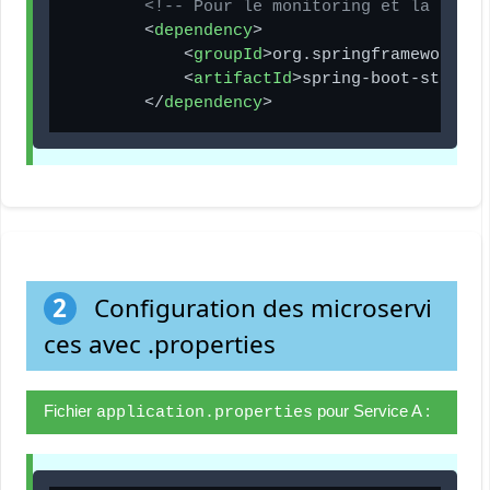
<!-- Pour le monitoring et la santé
<
dependency
>
<
groupId
>
org.springframework.bo
<
artifactId
>
spring-boot-starter
</
dependency
>
2
Configuration des microservi
ces avec .properties
Fichier
pour Service A :
application.properties