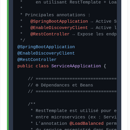
 *     en utilisant RestTemplate + Load Bala
 *

 * Principales annotations :

 *   
@SpringBootApplication
 → Active Spring
 *   
@EnableDiscoveryClient
 → Active le cli
 *   
@RestController
 → Expose les endpoints
 */
@SpringBootApplication
@EnableDiscoveryClient
@RestController
public
class
ServiceAApplication
 {

// ====================================
// ⚙️ Dépendances et Beans
// ====================================
/**

     * RestTemplate est utilisé pour effect
     * entre microservices (ex : Service A 
     * L’annotation 
@LoadBalanced
 permet d’