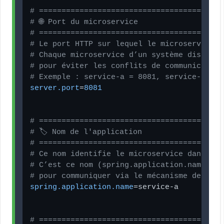
# =========================================
# 🌐 Port du microservice
# =========================================
# Le port HTTP sur lequel le microservice s
# Chaque microservice d’un système distribu
# pour éviter les conflits de communication
# Exemple : service-a = 8081, service-b = 8
server.port
=
8081
# =========================================
# 🏷️ Nom de l'application
# =========================================
# Ce nom identifie le microservice dans le 
# C’est ce nom (spring.application.name) qu
# pour communiquer via le mécanisme de déco
spring.application.name
=service-a

# =========================================