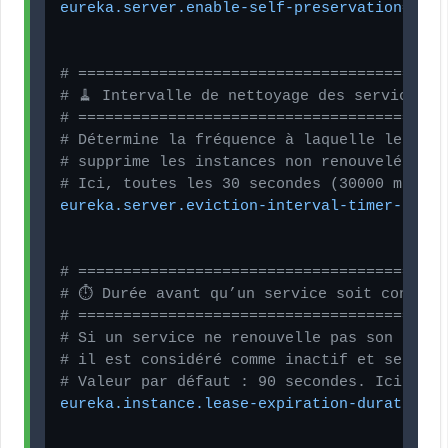
eureka.server.enable-self-preservation
=
fals
# =========================================
# 🧹 Intervalle de nettoyage des services m
# =========================================
# Détermine la fréquence à laquelle le serv
# supprime les instances non renouvelées du
# Ici, toutes les 30 secondes (30000 millis
eureka.server.eviction-interval-timer-in-ms
# =========================================
# ⏱️ Durée avant qu’un service soit considé
# =========================================
# Si un service ne renouvelle pas son bail 
# il est considéré comme inactif et sera su
# Valeur par défaut : 90 secondes. Ici, réd
eureka.instance.lease-expiration-duration-i