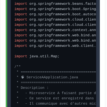
import
import
import
import
import
import
import
import
import
 org.springframework.web.client.RestT
import
 java.util.Map;

/**

 * ========================================
 * 🧠 ServiceAApplication.java

 * ========================================
 * Description :

 *   - Microservice A faisant partie d'une 
 *   - Ce service est enregistré dans le se
 *   - Il communique avec d'autres microser