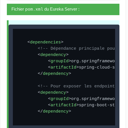
Fichier
du Eureka Server :
pom.xml
<
dependencies
>
<!-- Dépendance principale pour Eur
<
dependency
>
<
groupId
>
org.springframework.cl
<
artifactId
>
spring-cloud-starte
</
dependency
>
<!-- Pour exposer les endpoints web
<
dependency
>
<
groupId
>
org.springframework.bo
<
artifactId
>
spring-boot-starter
</
dependency
>