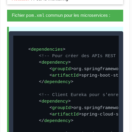
Fichier
commun pour les microservices :
pom.xml
<
dependencies
>
<!-- Pour créer des APIs REST -->
<
dependency
>
<
groupId
>
org.springframework.bo
<
artifactId
>
spring-boot-starter
</
dependency
>
<!-- Client Eureka pour s'enregistr
<
dependency
>
<
groupId
>
org.springframework.cl
<
artifactId
>
spring-cloud-starte
</
dependency
>