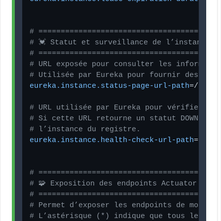
# =========================================
# 💓 Statut et surveillance de l’instance
# =========================================
# URL exposée pour consulter les informatio
# Utilisée par Eureka pour fournir des méta
eureka.instance.status-page-url-path
=/actua
# URL utilisée par Eureka pour vérifier la 
# Si cette URL retourne un statut DOWN, Eur
# l’instance du registre.
eureka.instance.health-check-url-path
=/actu
# =========================================
# 🧩 Exposition des endpoints Actuator
# =========================================
# Permet d’exposer les endpoints de monitor
# L’astérisque (*) indique que tous les end