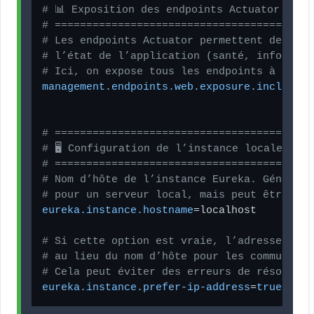
# 📊 Exposition des endpoints Actuator
# =========================================
# Les endpoints Actuator permettent de surv
# l’état de l’application (santé, info, env
# Ici, on expose tous les endpoints à des f
management.endpoints.web.exposure.include
=*

# =========================================
# 🖥️ Configuration de l’instance locale
# =========================================
# Nom d’hôte de l’instance Eureka. Générale
# pour un serveur local, mais peut être rem
eureka.instance.hostname
=localhost

# Si cette option est vraie, l’adresse IP d
# au lieu du nom d’hôte pour les communicat
# Cela peut éviter des erreurs de résolutio
eureka.instance.prefer-ip-address
=
true