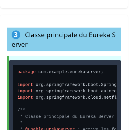
3
Classe principale du Eureka S
erver
package
 com.example.eurekaserver;

import
import
import
 org.springframework.cloud.netflix.eu
/**

 * Classe principale du Eureka Server

 * 

 * 
@EnableEurekaServer
 : Active les fonctio