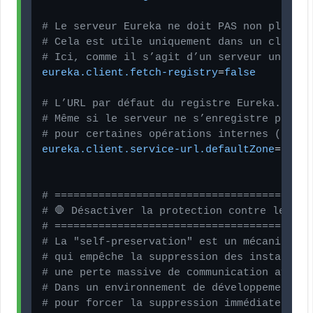
# Le serveur Eureka ne doit PAS non plus ch
# Cela est utile uniquement dans un cluster
# Ici, comme il s’agit d’un serveur unique,
eureka.client.fetch-registry
=
false
# L’URL par défaut du registre Eureka. 
# Même si le serveur ne s’enregistre pas, c
# pour certaines opérations internes (comme
eureka.client.service-url.defaultZone
=http:
# =========================================
# 🛑 Désactiver la protection contre les su
# =========================================
# La "self-preservation" est un mécanisme d
# qui empêche la suppression des instances 
# une perte massive de communication avec l
# Dans un environnement de développement, o
# pour forcer la suppression immédiate des 