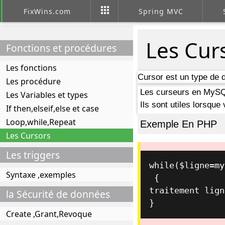
apps
FixWins.com
Spring MVC
Les Cur
Fonctions et procédures
Les fonctions
Cursor est un type de 
Les procédure
Les curseurs en MySQL 
Les Variables et types
Ils sont utiles lorsqu
If then,elseif,else et case
Loop,while,Repeat
Exemple En PHP
Les Cursors
Les triggers
while($ligne
=
my
Syntaxe ,exemples
 {

traitement lign
la Sécurité de données
}
Create ,Grant,Revoque