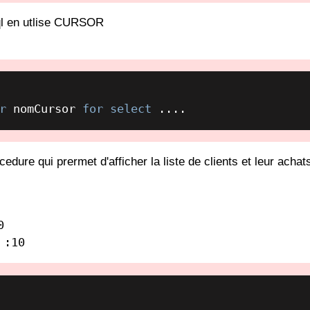
sql en utlise CURSOR
r
 nomCursor 
for
select
 ....
dure qui prermet d'afficher la liste de clients et leur achat
 :10