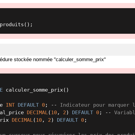
produits();
cédure stockée nommée "calculer_somme_prix"
E
e 
INT
DEFAULT
0
; 
-- Indicateur pour marquer 
al_price 
DECIMAL
(
10
, 
2
) 
DEFAULT
0
; 
-- Variab
rix 
DECIMAL
(
10
, 
2
) 
DEFAULT
0
;

un curseur pour récupérer les prix des produ