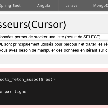
Spring Boot
Angular
Laravel
Mongo
sseurs(Cursor)
données permet de stocker une liste (result de
SELECT
)
sont principalement utilisés pour parcourir et traiter les ré
e vous avez besoin de manipuler des données en itérant sur 
sqli_fetch_assoc($res))

e par ligne
