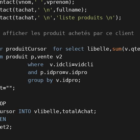
ntact(vnom,
' '
,vprenom);

tact(tachat,
' \n'
,fullname);

tact(tachat,
' \n'
,
'liste produits \n'
);

 afficher les produit achetés par ce client
r
 produitCursor  
for
select
 libelle,
sum
(v.qte
m
 produit p,vente v2

where
  v.idcli
=
vidcli

and
 p.idpro
=
v.idpro

group
by
t
=
"";

OP

ursor 
INTO
 vlibelle,totalAchat;

EN