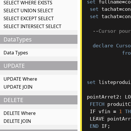
set
 fullname
=
co
SELECT WHERE EXISTS
set
 tachat
=
con
SELECT UNION SELECT
set
 tachat
=
con
SELECT EXCEPT SELECT
SELECT INTERSECT SELECT
--Cursor pour
DataTypes
declare
Curso
Data Types
fro
UPDATE
UPDATE Where
set
 listeprodui
UPDATE JOIN
pointArret2: LO
DELETE
FETCH
 produitC
 IF vfin 
=
1
TH
DELETE Where
 LEAVE pointArret2;

DELETE JOIN
END
 IF;
