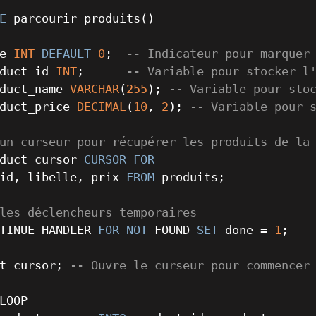
E
e 
INT
DEFAULT
0
;  
-- Indicateur pour marquer
duct_id 
INT
;      
-- Variable pour stocker l
duct_name 
VARCHAR
(
255
); 
-- Variable pour sto
duct_price 
DECIMAL
(
10
, 
2
); 
-- Variable pour 
un curseur pour récupérer les produits de la
duct_cursor 
CURSOR
FOR
id, libelle, prix 
FROM
 produits;

les déclencheurs temporaires
TINUE HANDLER 
FOR
NOT
 FOUND 
SET
 done 
=
1
;

t_cursor; 
-- Ouvre le curseur pour commencer