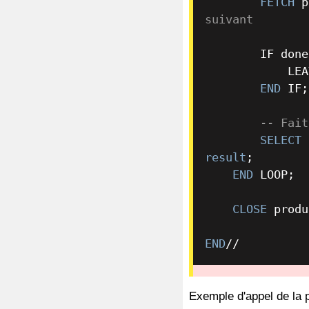
FETCH
 p
suivant
        IF don
            LEAVE read_loop;

END
 IF;

-- Fait
SELECT
 
result
;

END
 LOOP;

CLOSE
 produ
END
/
/
Exemple d'appel de la 