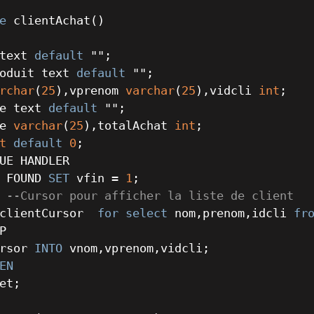
e
text 
default
oduit text 
default
rchar
(
25
),vprenom 
varchar
(
25
),vidcli 
int
e text 
default
e 
varchar
(
25
),totalAchat 
int
t
default
0
;

UE HANDLER 

 FOUND 
SET
 vfin 
=
1
;

--Cursor pour afficher la liste de client
clientCursor  
for
select
 nom,prenom,idcli 
fr


rsor 
INTO
 vnom,vprenom,vidcli;

EN