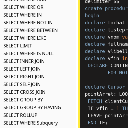
SELECT WHERE OR
create
procedur
SELECT WHERE IN
begin
SELECT WHERE NOT IN
declare
 tachat 
declare
 listepr
SELECT WHERE BETWEEN
declare
 vnom 
va
SELECT WHERE LIKE
declare
 fullnam
SELECT LIMIT
declare
 vlibell
SELECT WHERE IS NULL
declare
 vfin 
in
SELECT INNER JOIN
DECLARE
 CONTIN
SELECT LEFT JOIN
FOR
NOT
SELECT RIGHT JOIN
SELECT SELF JOIN
declare
Cursor
 
SELECT CROSS JOIN
pointArret: LOOP
SELECT GROUP BY
FETCH
 clientCu
SELECT GROUP BY HAVING
 IF vfin 
=
1
TH
SELECT ROLLUP
 LEAVE pointArret;

END
SELECT WHERE Subquery