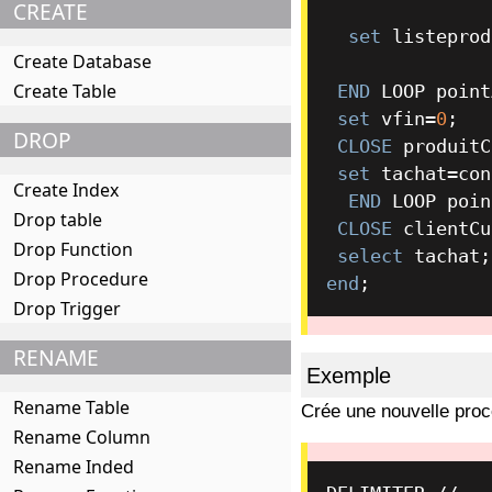
CREATE
set
 listeprod
Create Database
Create Table
END
 LOOP point
set
 vfin
=
0
;

DROP
CLOSE
 produitC
set
 tachat
=
con
Create Index
END
 LOOP poin
Drop table
CLOSE
 clientCu
Drop Function
select
 tachat;
Drop Procedure
end
;
Drop Trigger
RENAME
Exemple
Rename Table
Crée une nouvelle pro
Rename Column
Rename Inded