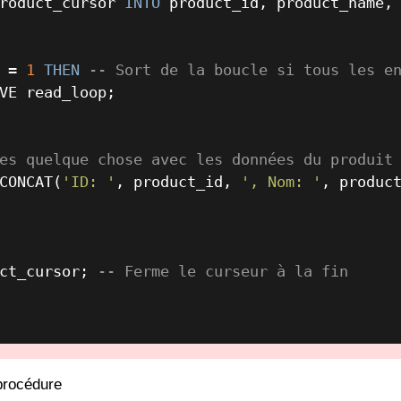
roduct_cursor 
INTO
 product_id, product_name,
e 
=
1
THEN
-- Sort de la boucle si tous les e
es quelque chose avec les données du produit
CONCAT(
'ID: '
, product_id, 
', Nom: '
, produc
ct_cursor; 
-- Ferme le curseur à la fin
procédure