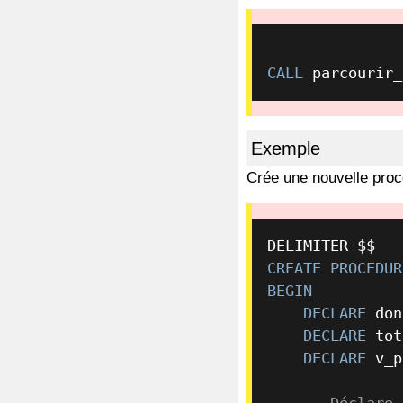
CALL
 parcourir_
Exemple
Crée une nouvelle pro
CREATE
PROCEDUR
BEGIN
DECLARE
 don
DECLARE
 tot
DECLARE
 v_p
-- Déclare 