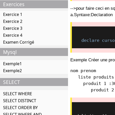
Exercices
-->pour faire ceci en 
Exercice 1
a.Syntaxe:Declaration
Exercice 2
Exercice 3
Exercice 4
declare
curso
Examen Corrigé
Mysql
Exemple Créer une proce
Exemple1
Exemple2
nom prenom 

   liste produits

SELECT
     produit 1 :30

	produit 2
SELECT WHERE
SELECT DISTINCT
SELECT ORDER BY
SELECT WHERE AND