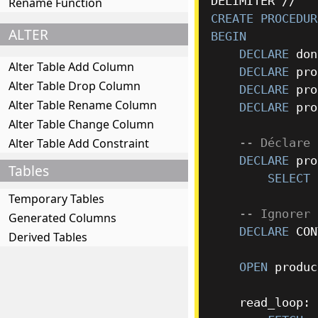
DELIMITER 
/
/
Rename Function
CREATE
PROCEDUR
ALTER
BEGIN
DECLARE
 don
Alter Table Add Column
DECLARE
 pro
Alter Table Drop Column
DECLARE
 pro
Alter Table Rename Column
DECLARE
 pro
Alter Table Change Column
Alter Table Add Constraint
-- Déclare 
DECLARE
 pro
Tables
SELECT
 
Temporary Tables
-- Ignorer 
Generated Columns
DECLARE
 CON
Derived Tables
OPEN
 produc
    read_loop: LOOP
