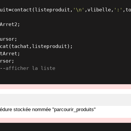
uit
=
contact(listeproduit,
'\n'
,vlibelle,
':'
,to
Arret2;

ursor;

cat(tachat,listeproduit);

tArret;

rsor;

--afficher la liste
cédure stockée nommée "parcourir_produits"