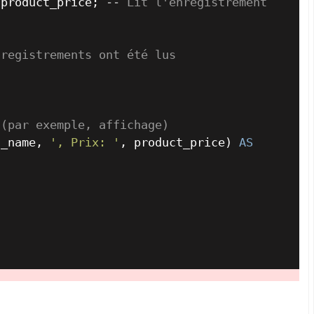
 product_price; 
-- Lit l'enregistrement 
nregistrements ont été lus
 (par exemple, affichage)
t_name, 
', Prix: '
, product_price) 
AS