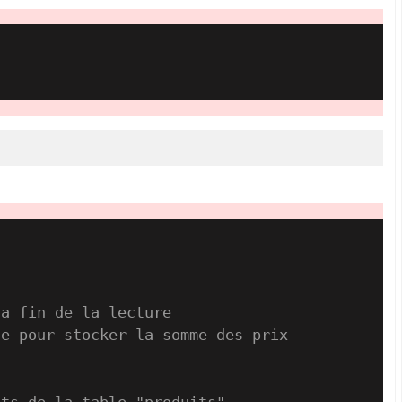
la fin de la lecture
le pour stocker la somme des prix
its de la table "produits"