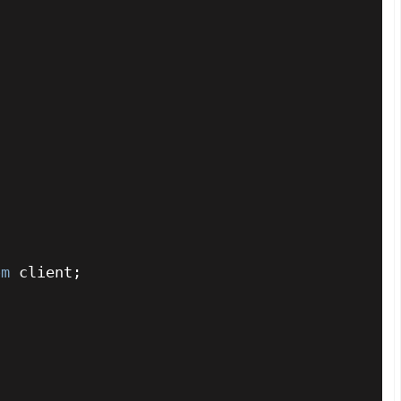
om
 client;
