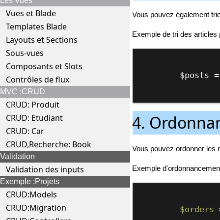
Les Vues
Vues et Blade
Vous pouvez également trier
Templates Blade
Exemple de tri des articles p
Layouts et Sections
Sous-vues
Composants et Slots
        $pos
Contrôles de flux
MVC :CRUD
CRUD: Produit
4. Ordonnan
CRUD: Etudiant
CRUD: Car
CRUD,Recherche: Book
Vous pouvez ordonner les ré
Validation
Exemple d'ordonnancement d
Validation des inputs
Exemple :Projets
CRUD:Models
CRUD:Migration
$orders
 