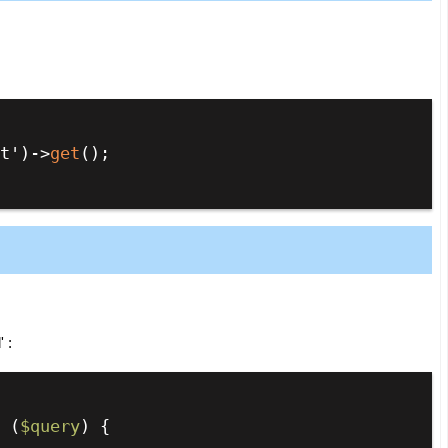
at')
->
get
();

 :
n
 (
$query
) {
