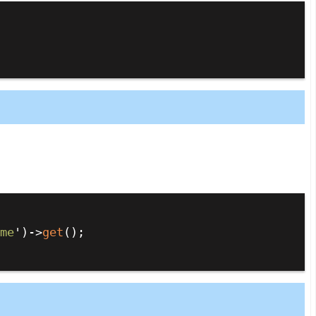
ame
')
->
get
();
