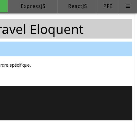
list
ExpressJS
ReactJS
PFE
ravel Eloquent
rdre spécifique.