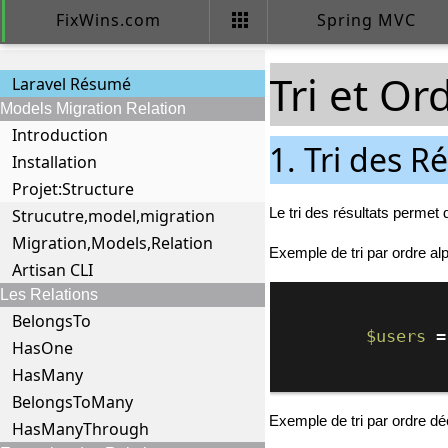
apps
FixWins.com
Spring MVC
Tri et O
Laravel Résumé
Models Migration Relation
Introduction
1. Tri des R
Installation
Projet:Structure
Le tri des résultats permet 
Strucutre,model,migration
Migration,Models,Relation
Exemple de tri par ordre a
Artisan CLI
Les Relations
BelongsTo
$users
 =
HasOne
HasMany
BelongsToMany
Exemple de tri par ordre dé
HasManyThrough