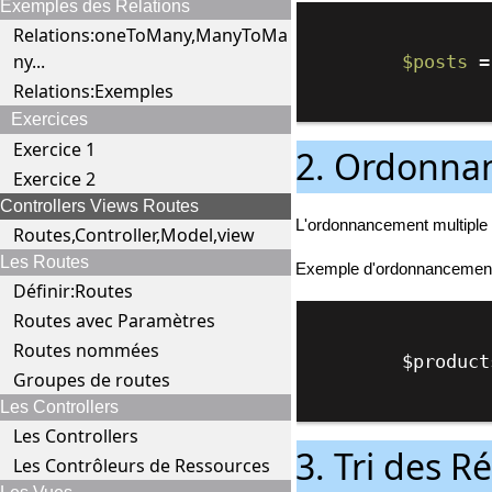
Exemples des Relations
Relations:oneToMany,ManyToMa
ny...
$posts
 =
Relations:Exemples
Exercices
Exercice 1
2. Ordonna
Exercice 2
Controllers Views Routes
L'ordonnancement multiple p
Routes,Controller,Model,view
Les Routes
Exemple d'ordonnancement p
Définir:Routes
Routes avec Paramètres
Routes nommées
        $pr
Groupes de routes
Les Controllers
Les Controllers
3. Tri des R
Les Contrôleurs de Ressources