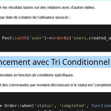
 les résultats basés sur des relations avec d'autres tables.
ar date de création de l'utilisateur associé :
ts = Post::
with
(
'user
')
->
orderBy
(
'users
.created_
cement avec Tri Conditionnel
sultats en fonction de conditions spécifiques.
es commandes par montant décroissant si le statut est 'completed'
= Order::when(
'status'
, 
'completed'
, 
functio