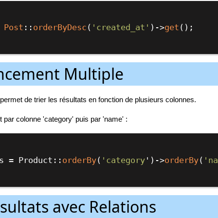
 
Post
::
orderByDesc
(
'created_at'
)->
get
();

ncement Multiple
ermet de trier les résultats en fonction de plusieurs colonnes.
ar colonne 'category' puis par 'name' :
oducts = Product::
orderBy
(
'category
')
->
orderBy
(
'n
ésultats avec Relations