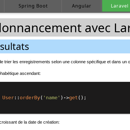
Spring Boot
Angular
Laravel
rdonnancement avec La
ésultats
de trier les enregistrements selon une colonne spécifique et dans un o
lphabétique ascendant:
 
User
::
orderBy
(
'name'
)->
get
();

croissant de la date de création: