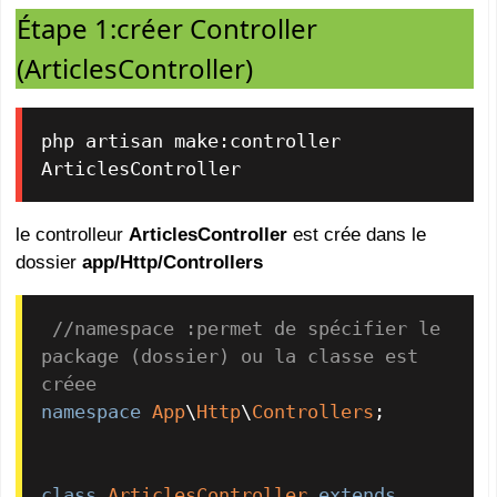
Étape 1:créer Controller
(ArticlesController)
php artisan make:controller 
ArticlesController
le controlleur
ArticlesController
est crée dans le
dossier
app/Http/Controllers
//namespace :permet de spécifier le 
package (dossier) ou la classe est 
créee
namespace
App
\
Http
\
Controllers
;

class
ArticlesController
extends