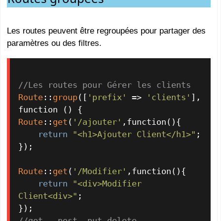
Les routes peuvent être regroupées pour partager des
paramètres ou des filtres.
//Les routes pour Gérer les clients
Route
::
group
([
'prefix'
 => 
'clients'
], 
Route
::
get
(
'/ajouter'
,function(){

return
"<h1>Ajouter Client</h1>"
;

});

Route
::
get
(
'/Modifier'
,function(){

return
"<div>Modifier 
Client<div>"
;

//get , post ,put,delete,....