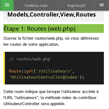
menu
list
FixWins.com
ExpressJS
Models,Controller,View,Routes
Étape 1: Routes (web.php)
Ouvrez le fichier routes/web.php, où vous définissez
les routes de votre application.
// routes/web.php
Route
::
get
(
'/utilisateurs'
, 
'UtilisateurController@index'
);
Cette route indique que lorsque l'utilisateur accède à
l'URL "/utilisateurs", la méthode index du contrôleur
UtilisateurController sera appelée.