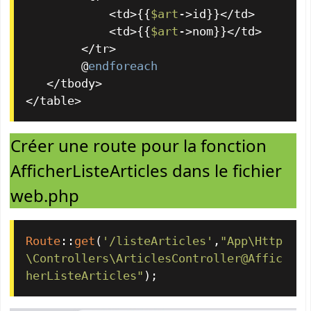
            <td>{{
$art
->id}}</td>

            <td>{{
$art
->nom}}</td>

        </tr>

        @
endforeach
   </tbody>

</table>
Créer une route pour la fonction
AfficherListeArticles dans le fichier
web.php
Route
::
get
(
'/listeArticles'
,
"App\Http
\Controllers\ArticlesController@Affic
herListeArticles"
);