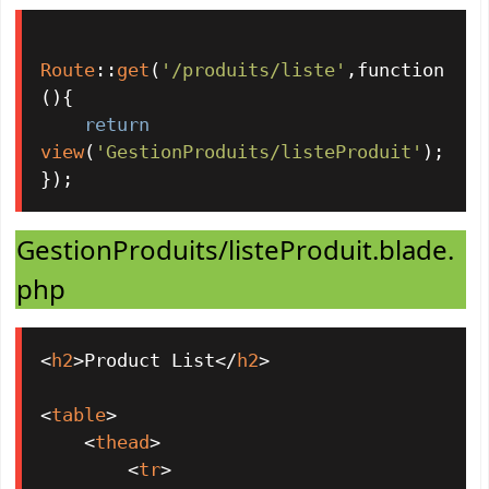
Route
::
get
(
'/produits/liste'
,function
(){

return
view
(
'GestionProduits/listeProduit'
);

});
GestionProduits/listeProduit.blade.
php
<
h2
>
Product List
</
h2
>
<
table
>
<
thead
>
<
tr
>