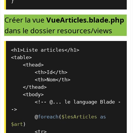
}
Créer la vue
VueArticles.blade.php
dans le dossier resources/views
<h1>Liste articles</h1>

<table>

    <thead>

        <th>Id</th>

        <th>Nom</th>

    </thead>

    <tbody>

        <!-- @... le language Blade -
->

        @
foreach
(
$lesArticles
as
$art
)

        <tr>
