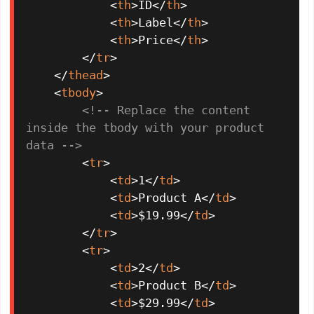
<
th
>
ID
</
th
>
<
th
>
Label
</
th
>
<
th
>
Price
</
th
>
</
tr
>
</
thead
>
<
tbody
>
<!-- Replace the content 
inside the tbody with your product 
data -->
<
tr
>
<
td
>
1
</
td
>
<
td
>
Product A
</
td
>
<
td
>
$19.99
</
td
>
</
tr
>
<
tr
>
<
td
>
2
</
td
>
<
td
>
Product B
</
td
>
<
td
>
$29.99
</
td
>