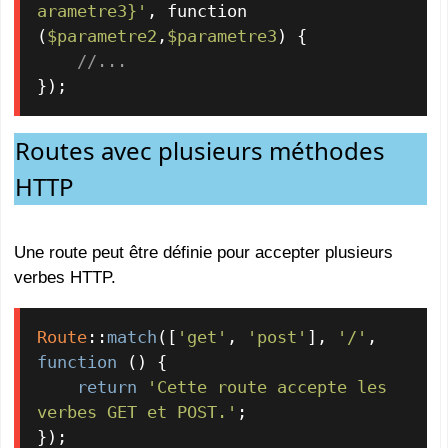
arametre3}'
, function 
(
$parametre2
,
$parametre3
) {

//...
});
Routes avec plusieurs méthodes
HTTP
Une route peut être définie pour accepter plusieurs
verbes HTTP.
Route
::
match
([
'get'
, 
'post'
], 
'/'
, 
function
 (
) 
{

return
'Cette route accepte les 
verbes GET et POST.'
;

});