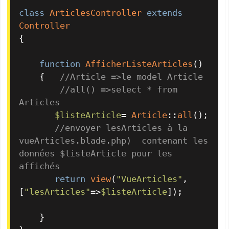
class
ArticlesController
extends
Controller
{

function
AfficherListeArticles
(
)

{   
//Article =>le model Article
//all() =>select * from 
Articles
$listeArticle
= 
Article
::
all
();

//envoyer lesArticles à la 
vueArticles.blade.php)  contenant les 
données $listeArticle pour les 
affichés
return
view
(
"VueArticles"
,
[
"lesArticles"
=>
$listeArticle
]);

    }
