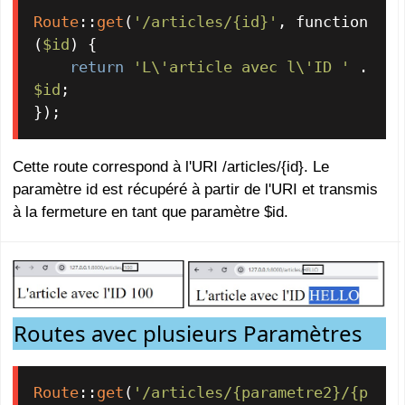
Route
::
get
(
'/articles/{id}'
, function 
(
$id
) {

return
'L\'article avec l\'ID '
 . 
$id
;

});
Cette route correspond à l'URI /articles/{id}. Le
paramètre id est récupéré à partir de l'URI et transmis
à la fermeture en tant que paramètre $id.
Routes avec plusieurs Paramètres
Route
::
get
(
'/articles/{parametre2}/{p