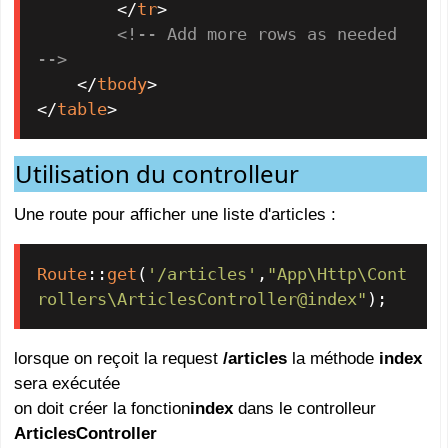
</
tr
>
<!-- Add more rows as needed 
-->
</
tbody
>
</
table
>
Utilisation du controlleur
Une route pour afficher une liste d'articles :
Route
::
get
(
'/articles'
,
"App\Http\Cont
rollers\ArticlesController@index"
);
lorsque on reçoit la request
/articles
la méthode
index
sera exécutée
on doit créer la fonction
index
dans le controlleur
ArticlesController