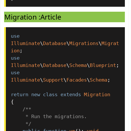
Migration :Article
use
Illuminate
\
Database
\
Migrations
\
Migrat
ion
use
Illuminate
\
Database
\
Schema
\
Blueprint
use
Illuminate
\
Support
\
Facades
\
Schema
;

return
new
class
extends
Migration
{

/**

     * Run the migrations.

     */
public
function
up
(
): 
void