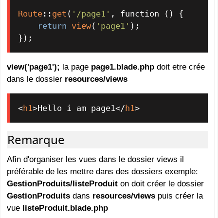
Route
::
get
(
'/page1'
, function () {

return
view
(
'page1'
);

});
view('page1');
la page
page1.blade.php
doit etre crée
dans le dossier
resources/views
<
h1
>
Hello i am page1
</
h1
>
Remarque
Afin d'organiser les vues dans le dossier views il
préférable de les mettre dans des dossiers exemple:
GestionProduits/listeProduit
on doit créer le dossier
GestionProduits
dans
resources/views
puis créer la
vue
listeProduit.blade.php