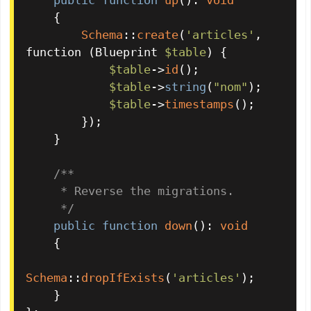
{

Schema
::
create
(
'articles'
, 
function (Blueprint 
$table
) {

$table
->
id
();

$table
->
string
(
"nom"
);

$table
->
timestamps
();

        });

    }

/**

     * Reverse the migrations.

     */
public
function
down
(
): 
void
{

Schema
::
dropIfExists
(
'articles'
);

    }
