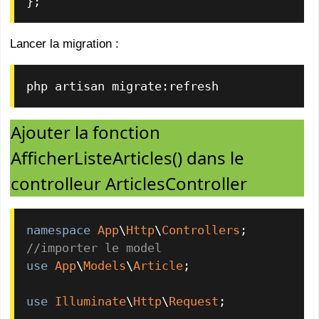
};
Lancer la migration :
php artisan migrate:refresh
Ajouter la fonction
AfficherListeArticles() dans le
controlleur ArticlesController
namespace
App
\
Http
\
Controllers
//importer le model
use
App
\
Models
\
Article
;

use
Illuminate
\
Http
\
Request
;
