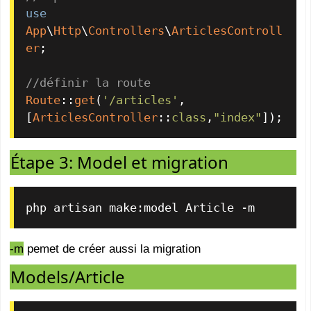
use
App
\
Http
\
Controllers
\
ArticlesControll
er
;

//définir la route
Route
::
get
(
'/articles'
, 
[
ArticlesController
::
class
,
"index"
]);
Étape 3: Model et migration
php artisan make:model Article -m
-m
pemet de créer aussi la migration
Models/Article