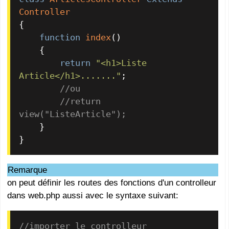
Controller
{

function
index
(
)

{

return
"<h1>Liste 
Article</h1>......."
;

//ou
//return 
view("ListeArticle");
    }

}
Remarque
on peut définir les routes des fonctions d'un controlleur
dans web.php aussi avec le syntaxe suivant:
//importer le controlleur 