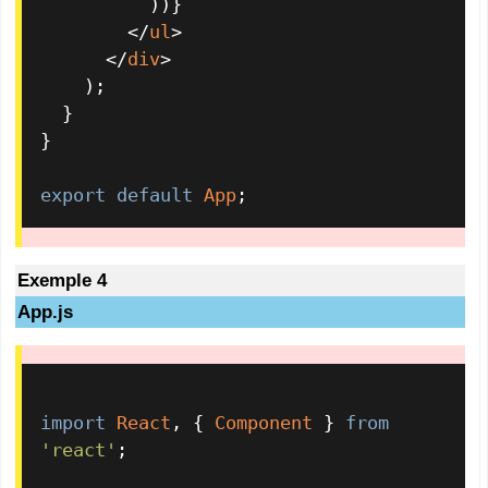
          ))}

</
ul
>
</
div
>
    );

  }

}

export
default
App
;
Exemple 4
App.js
import
React
, { 
Component
 } 
from
'react'
;
