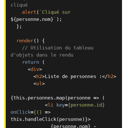
cliqué
alert
(
`Cliqué sur 
${personne.nom}
`
);

  };

render
(
) {

// Utilisation du tableau 
d'objets dans le rendu
return
 (

<
div
>
<
h2
>
Liste de personnes :
</
h2
>
<
ul
>
{this.personnes.map(personne => (

<
li
key
=
{personne.id}
onClick
=
{()
 =>
this.handleClick(personne)}>

              {personne.nom} - 