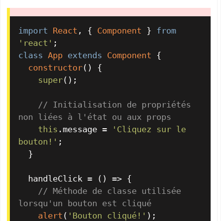
import
React
, { 
Component
 } 
from
'react'
class
App
extends
Component
 {

constructor
(
) {

super
();

// Initialisation de propriétés 
non liées à l'état ou aux props
this
.
message
 = 
'Cliquez sur le 
bouton!'
;

  }

  handleClick = 
() =>
 {

// Méthode de classe utilisée 
lorsqu'un bouton est cliqué
alert
(
'Bouton cliqué!'
);
