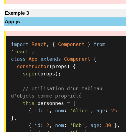
Exemple 3
App.js
import
React
, { 
Component
 } 
from
'react'
class
App
extends
Component
 {

constructor
(
props
) {

super
(props);

// Utilisation d'un tableau 
d'objets comme propriété
this
.
personnes
 = [

      { 
id
: 
1
, 
nom
: 
'Alice'
, 
age
: 
25
},

      { 
id
: 
2
, 
nom
: 
'Bob'
, 
age
: 
30
 },
