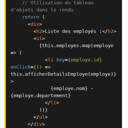
// Utilisation du tableau 
d'objets dans le rendu
return
 (

<
div
>
<
h2
>
Liste des employés :
</
h2
>
<
ul
>
          {this.employes.map(employe 
=> (

<
li
key
=
{employe.id}
onClick
=
{()
 =>
this.afficherDetailsEmploye(employe)}
>

              {employe.nom} - 
{employe.departement}

</
li
>
          ))}

</
ul
>
</
div
>