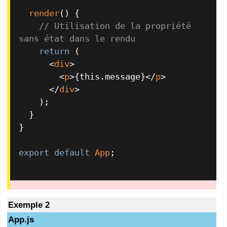
render
(
) {

// Utilisation de la propriété 
sans état dans le rendu
return
 (

<
div
>
<
p
>
{this.message}
</
p
>
</
div
>
    );

  }

}

export
default
App
;

Exemple 2
App.js