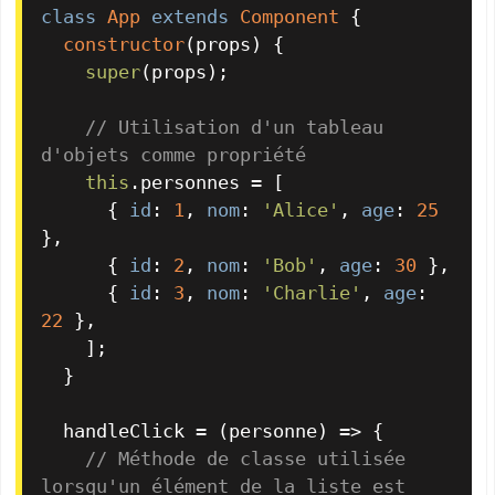
class
App
extends
Component
 {

constructor
(
props
) {

super
(props);

// Utilisation d'un tableau 
d'objets comme propriété
this
.
personnes
 = [

      { 
id
: 
1
, 
nom
: 
'Alice'
, 
age
: 
25
},

      { 
id
: 
2
, 
nom
: 
'Bob'
, 
age
: 
30
 },

      { 
id
: 
3
, 
nom
: 
'Charlie'
, 
age
: 
22
 },

    ];

  }

  handleClick = 
(
personne
) =>
 {

// Méthode de classe utilisée 
lorsqu'un élément de la liste est 