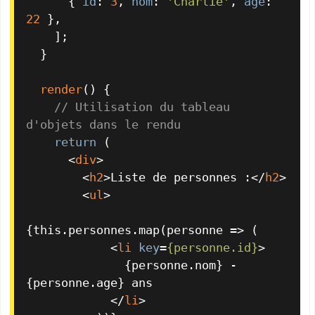
      { 
id
: 
3
, 
nom
: 
'Charlie'
, 
age
: 
22
 },

    ];

  }

render
(
) {

// Utilisation du tableau 
d'objets dans le rendu
return
 (

<
div
>
<
h2
>
Liste de personnes :
</
h2
>
<
ul
>
{this.personnes.map(personne => (

<
li
key
=
{personne.id}
>
              {personne.nom} - 
{personne.age} ans

</
li
>