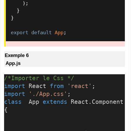
    );

  }

}

export
default
App
;
Exemple 6
App.js
/*Importer le Css */
import
React
from
'react'
;
import
'./App.css'
;
class
App
extends
React.Component
{