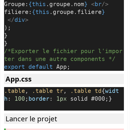
Groupe:
{
this
.groupe.nom
}
<
br
/>
filiere:
{
this
.groupe.filiere
}
</
div
>
);
}
}
/*Exporter le fichier pour l'impor
ter dans une autre components */
export
default
App;
App.css
.table
,
.table
tr
,
.table
td
{
widt
h
:
100
;
border
:
1px
solid #000;}
Lancer le projet