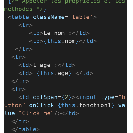
{
/* Appeler les propriétés et les
méthodes */
}
<
table
className
=
'table'
>
<
tr
>
<
td
>
Le nom :
</
td
>
<
td
>
{
this
.nom
}
</
td
>
</
tr
>
<
tr
>
<
td
>
l'age :
</
td
>
<
td
>
{
this
.age
}
</
td
>
</
tr
>
<
tr
>
<
td
colSpan
=
{
2
}
><
input
type
=
"b
utton"
onClick
=
{this
.fonction1
}
va
lue
=
"Click me"
/></
td
>
</
tr
>
</
table
>