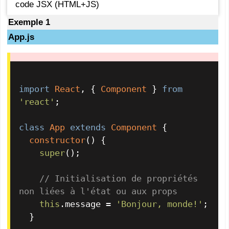
code JSX (HTML+JS)
Exemple 1
App.js
import
React
, { 
Component
 } 
from
'react'
;

class
App
extends
Component
 {

constructor
(
) {

super
();

// Initialisation de propriétés 
non liées à l'état ou aux props
this
.
message
 = 
'Bonjour, monde!'
;

  }
