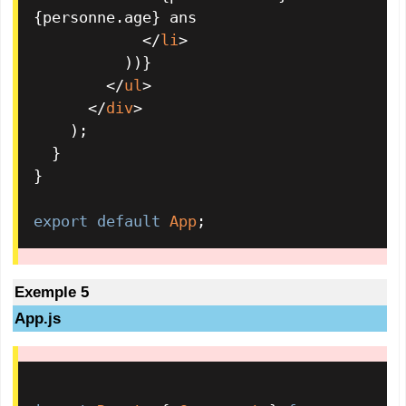
{personne.age} ans

</
li
>
          ))}

</
ul
>
</
div
>
    );

  }

}

export
default
App
;
Exemple 5
App.js