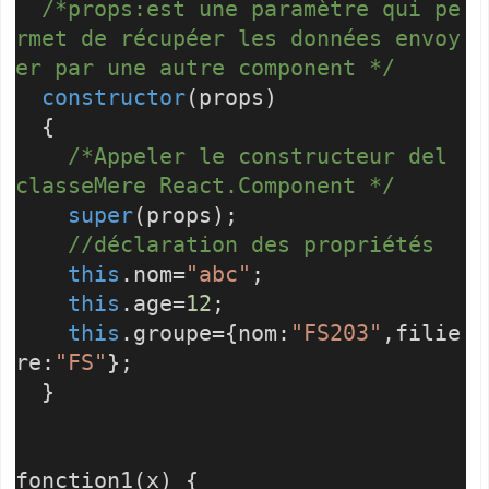
/*props:est une paramètre qui pe
rmet de récupéer les données envoy
er par une autre component */
constructor
(props)
{
/*Appeler le constructeur del
classeMere React.Component */
super
(props);
//déclaration des propriétés
this
.nom=
"abc"
;
this
.age=
12
;
this
.groupe={nom:
"FS203"
,filie
re:
"FS"
};
}
fonction1(x) {