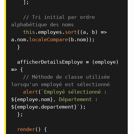
    ];

// Tri initial par ordre 
alphabétique des noms
this
.
employes
.
sort
(
(
a, b
) =>
a.
nom
.
localeCompare
(b.
nom
));

  }

  afficherDetailsEmploye = 
(
employe
) 
=>
 {

// Méthode de classe utilisée 
lorsqu'un employé est sélectionné
alert
(
`Employé sélectionné : 
${employe.nom}
, Département : 
${employe.departement}
`
);

  };

render
(
) {
