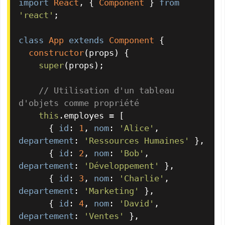
import
React
, { 
Component
 } 
from
'react'
;

class
App
extends
Component
 {

constructor
(
props
) {

super
(props);

// Utilisation d'un tableau 
d'objets comme propriété
this
.
employes
 = [

      { 
id
: 
1
, 
nom
: 
'Alice'
, 
departement
: 
'Ressources Humaines'
 },

      { 
id
: 
2
, 
nom
: 
'Bob'
, 
departement
: 
'Développement'
 },

      { 
id
: 
3
, 
nom
: 
'Charlie'
, 
departement
: 
'Marketing'
 },

      { 
id
: 
4
, 
nom
: 
'David'
, 
departement
: 
'Ventes'
 },
