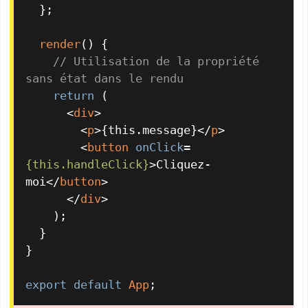
  };

render
(
) {

// Utilisation de la propriété 
sans état dans le rendu
return
 (

<
div
>
<
p
>
{this.message}
</
p
>
<
button
onClick
=
{this.handleClick}
>
Cliquez-
moi
</
button
>
</
div
>
    );

  }

}

export
default
App
;