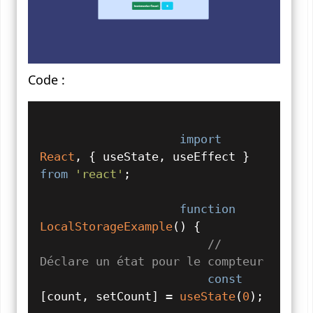
Code :
import
React
, { useState, useEffect } 
from
'react'
;

function
LocalStorageExample
(
) {

// 
Déclare un état pour le compteur
const
[count, setCount] = 
useState
(
0
);
