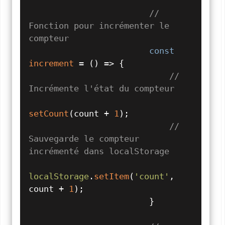
// 
Fonction pour incrémenter le 
compteur
const
increment
 = (
) => {

// 
Incrémente l'état du compteur
setCount
(count + 
1
);

// 
Sauvegarde le compteur 
incrémenté dans localStorage
localStorage
.
setItem
(
'count'
, 
count + 
1
);

                        }
