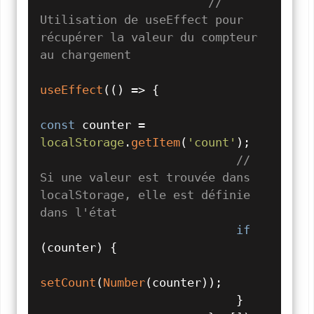
// 
Utilisation de useEffect pour 
récupérer la valeur du compteur 
au chargement
useEffect
(
() =>
 {

const
 counter = 
localStorage
.
getItem
(
'count'
);

// 
Si une valeur est trouvée dans 
localStorage, elle est définie 
dans l'état
if
(counter) {

setCount
(
Number
(counter));

                            }
