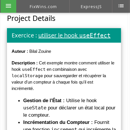
menu
list
FixWins.com
ExpressJS
Project Details
Exercice :
utiliser le hook
useEffect
Auteur :
Bilal Zouine
Description :
Cet exemple montre comment utiliser le
hook
useEffect
en combinaison avec
localStorage
pour sauvegarder et récupérer la
valeur d'un compteur à chaque fois qu'il est
incrémenté.
Gestion de l'État :
Utilise le hook
useState
pour déclarer un état local pour
le compteur.
Incrémentation du Compteur :
Fournit
une fonction
increment
qui incrémente la