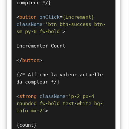
compteur */}

<
button
onClick
=
{increment}
className
=
'btn btn-success btn-
sm py-0 fw-bold'
>
Incrémenter Count

</
button
>
{/* Affiche la valeur actuelle 
du compteur */}

<
strong
className
=
'p-2 px-4 
rounded fw-bold text-white bg-
info mx-2'
>
{count}
