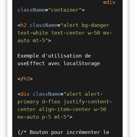
<
div
className
=
"container"
>
<
h2
className
=
"alert bg-danger 
text-white text-center w-50 mx-
auto mt-5"
>
Exemple d'utilisation de 
useEffect avec localStorage

</
h2
>
<
div
className
=
"alert alert-
primary d-flex justify-content-
center align-item-center w-50 
mx-auto p-5 mt-5"
>
{/* Bouton pour incrémenter le 