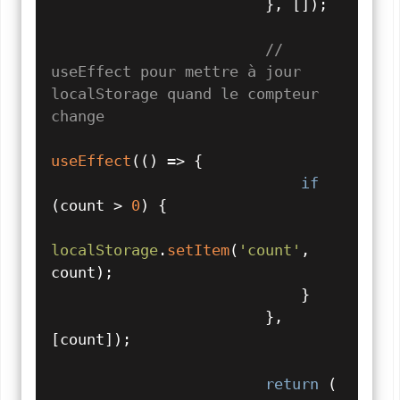
                        }, []);

// 
useEffect pour mettre à jour 
localStorage quand le compteur 
change
useEffect
(
() =>
 {

if
(count > 
0
) {

localStorage
.
setItem
(
'count'
, 
count);

                            }

                        }, 
[count]);

return
 (
